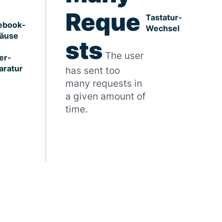
Reque
Tastatur-
ebook-
Wechsel
äuse
sts
The user
er-
aratur
has sent too
many requests in
a given amount of
time.