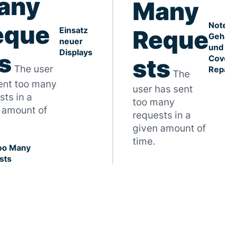
any
Many
eque
Not
Einsatz
Reque
Geh
neuer
und
Displays
s
Cov
sts
The user
Rep
The
ent too many
user has sent
sts in a
too many
 amount of
requests in a
given amount of
time.
oo Many
sts