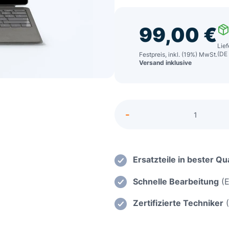
99,00
€
Lief
(DE
Festpreis, inkl. (19%) MwSt.
Versand inklusive
Alternative:
-
Medion
Akoya
E7740
Einsatz
Ersatzteile in bester Qua
einer
Schnelle Bearbeitung
(E
neuen
Ladebu
Zertifizierte Techniker
(
Menge