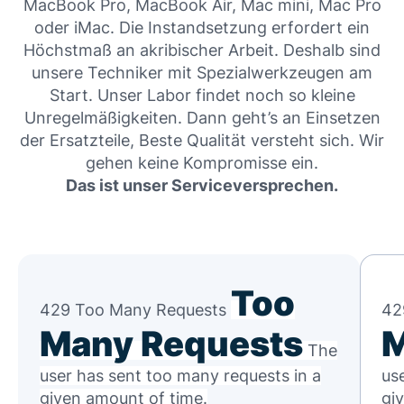
MacBook Pro, MacBook Air, Mac mini, Mac Pro
oder iMac. Die Instandsetzung erfordert ein
Höchstmaß an akribischer Arbeit. Deshalb sind
unsere Techniker mit Spezialwerkzeugen am
Start. Unser Labor findet noch so kleine
Unregelmäßigkeiten. Dann geht’s an Einsetzen
der Ersatzteile, Beste Qualität versteht sich. Wir
gehen keine Kompromisse ein.
Das ist unser Serviceversprechen.
Too
429 Too Many Requests
42
Many Requests
M
The
user has sent too many requests in a
us
given amount of time.
gi