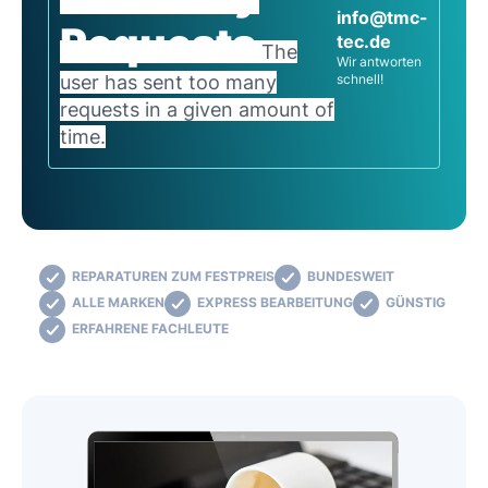
info@tmc-
Requests
tec.de
The
Wir antworten
user has sent too many
schnell!
requests in a given amount of
time.
REPARATUREN ZUM FESTPREIS
BUNDESWEIT
ALLE MARKEN
EXPRESS BEARBEITUNG
GÜNSTIG
ERFAHRENE FACHLEUTE