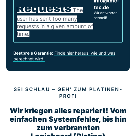
info@tmc-
Requests
tec.de
The
Wir antworten
user has sent too many
schnell!
requests in a given amount of
time.
Bestpreis Garantie:
Finde hier heraus, wie und was
berechnet wird.
SEI SCHLAU – GEH' ZUM PLATINEN-
PROFI
Wir kriegen alles repariert! Vom
einfachen Systemfehler, bis hin
zum verbrannten