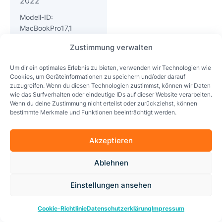
2022
Modell-ID:
MacBookPro17,1
Zustimmung verwalten
Um dir ein optimales Erlebnis zu bieten, verwenden wir Technologien wie
MacBook Air Modelle
Cookies, um Geräteinformationen zu speichern und/oder darauf
zuzugreifen. Wenn du diesen Technologien zustimmst, können wir Daten
wie das Surfverhalten oder eindeutige IDs auf dieser Website verarbeiten.
Apple MacBook Air
Apple MacBook Air
Wenn du deine Zustimmung nicht erteilst oder zurückziehst, können
bestimmte Merkmale und Funktionen beeinträchtigt werden.
A1466
A1932
Baujahr 2012 – 2017
Baujahr 2018
Akzeptieren
Modell-ID:
Modell-ID:
MacBookAir6,2
MacBookAir8,1
Ablehnen
Apple MacBook Air
Apple MacBook Air
Einstellungen ansehen
A2179
A2337 – M1
Baujahr 2020
Baujahr 2020
Cookie-Richtlinie
Datenschutzerklärung
Impressum