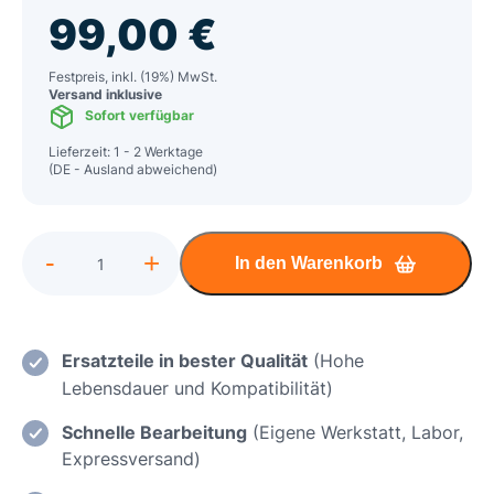
99,00
€
Festpreis, inkl. (19%) MwSt.
Versand inklusive
Sofort verfügbar
Lieferzeit: 1 - 2 Werktage
(DE - Ausland abweichend)
Alternative:
-
+
In den Warenkorb
Lenovo
Legion
5
15ARH6H
Ersatzteile in bester Qualität
(Hohe
Einsatz
Lebensdauer und Kompatibilität)
einer
Schnelle Bearbeitung
(Eigene Werkstatt, Labor,
neuen
Expressversand)
Ladebuchse