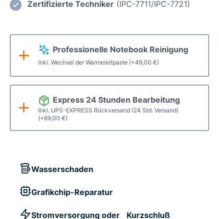
Menge
Zertifizierte Techniker
(IPC-7711/IPC-7721)
Professionelle Notebook Reinigung
Inkl. Wechsel der Warmeleitpaste
(+
49,00
€
)
Express 24 Stunden Bearbeitung
Inkl. UPS-EXPRESS Rückversand (24 Std. Versand)
(+
69,00
€
)
Wasserschaden
Grafikchip-Reparatur
Stromversorgung oder Kurzschluß