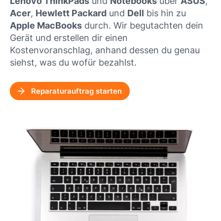
Lenovo ThinkPads
und
Notebooks
über
ASUS
,
Acer
,
Hewlett Packard
und
Dell
bis hin zu
Apple MacBooks
durch. Wir begutachten dein
Gerät und erstellen dir einen
Kostenvoranschlag, anhand dessen du genau
siehst, was du wofür bezahlst.
Reparaturauftrag starten