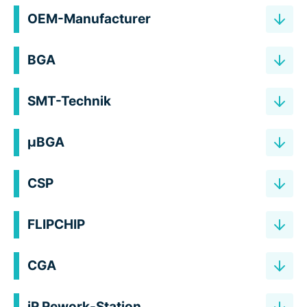
OEM-Manufacturer
BGA
SMT-Technik
µBGA
CSP
FLIPCHIP
CGA
iR Rework-Station