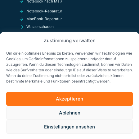
Notebook nach Maß
Notebook-Reparatur
MacBook-Reparatur
Wasserschaden
Kurzschluß
Zustimmung verwalten
OnlineShop
Um dir ein optimales Erlebnis zu bieten, verwenden wir Technologien wie
Cookies, um Geräteinformationen zu speichern und/oder darauf
zuzugreifen. Wenn du diesen Technologien zustimmst, können wir Daten
wie das Surfverhalten oder eindeutige IDs auf dieser Website verarbeiten.
Wenn du deine Zustimmung nicht erteilst oder zurückziehst, können
bestimmte Merkmale und Funktionen beeinträchtigt werden.
Akzeptieren
Impressum
Datenschutzerklärung
AGB
Ablehnen
Cookie-Richtlinie (EU)
Einstellungen ansehen
© Copyright 2026 Solda GmbH