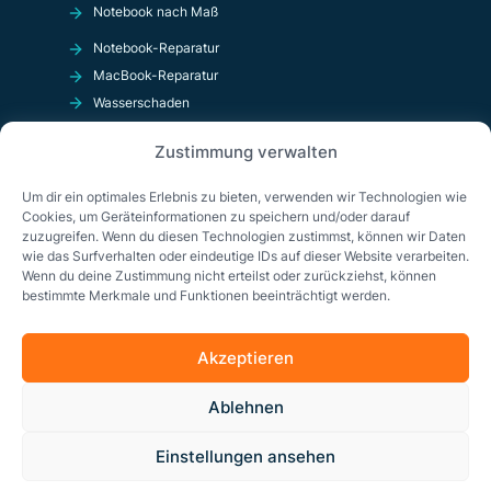
Notebook nach Maß
Notebook-Reparatur
MacBook-Reparatur
Wasserschaden
Kurzschluß
Zustimmung verwalten
OnlineShop
Um dir ein optimales Erlebnis zu bieten, verwenden wir Technologien wie
Cookies, um Geräteinformationen zu speichern und/oder darauf
zuzugreifen. Wenn du diesen Technologien zustimmst, können wir Daten
wie das Surfverhalten oder eindeutige IDs auf dieser Website verarbeiten.
Wenn du deine Zustimmung nicht erteilst oder zurückziehst, können
bestimmte Merkmale und Funktionen beeinträchtigt werden.
Akzeptieren
Impressum
Datenschutzerklärung
AGB
Ablehnen
Cookie-Richtlinie (EU)
Einstellungen ansehen
© Copyright 2026 Solda GmbH