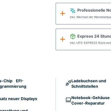
Professionelle N
Inkl. Wechsel der Warmeleitp
Express 24 Stun
Inkl. UPS-EXPRESS Rückvers
s-Chip EFI-
Ladebuchsen und
ogrammierung
Schnittstellen
Notebook-Gehäuse
satz neuer Displays
Cover-Reparatur
enrettung und