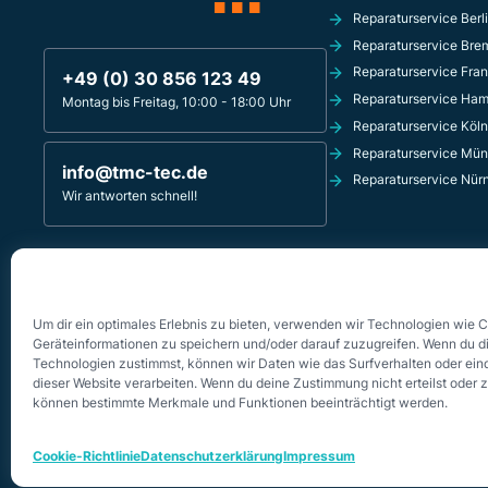
Reparaturservice Berl
Reparaturservice Bre
Reparaturservice Fran
+49 (0) 30 856 123 49
Reparaturservice Ha
Montag bis Freitag, 10:00 - 18:00 Uhr
Reparaturservice Köln
Reparaturservice Mü
info@tmc-tec.de
Reparaturservice Nür
Wir antworten schnell!
TMC-TEC REPARATURSERVICE
Innsbrucker Platz 4
10827 Berlin - Schöneberg
Um dir ein optimales Erlebnis zu bieten, verwenden wir Technologien wie 
Geräteinformationen zu speichern und/oder darauf zuzugreifen. Wenn du d
Technologien zustimmst, können wir Daten wie das Surfverhalten oder eind
dieser Website verarbeiten. Wenn du deine Zustimmung nicht erteilst oder 
können bestimmte Merkmale und Funktionen beeinträchtigt werden.
Cookie-Richtlinie
Datenschutzerklärung
Impressum