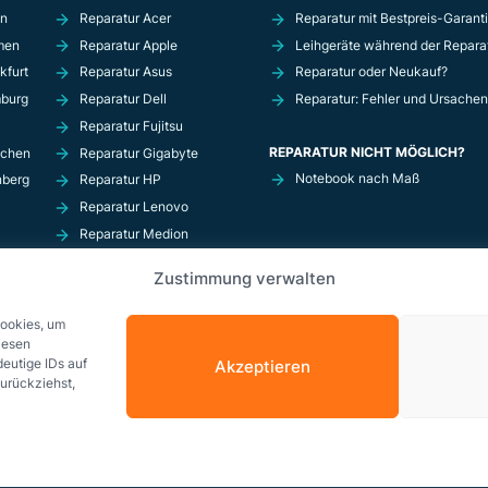
in
Reparatur Acer
Reparatur mit Bestpreis-Garant
men
Reparatur Apple
Leihgeräte während der Repara
kfurt
Reparatur Asus
Reparatur oder Neukauf?
mburg
Reparatur Dell
Reparatur: Fehler und Ursachen
Reparatur Fujitsu
REPARATUR NICHT MÖGLICH?
nchen
Reparatur Gigabyte
Notebook nach Maß
nberg
Reparatur HP
Reparatur Lenovo
Reparatur Medion
Reparatur MSi
Zustimmung verwalten
Reparatur Razer
Reparatur Schenker
Cookies, um
iesen
eutige IDs auf
Akzeptieren
zurückziehst,
© Copyright 2026 Solda GmbH