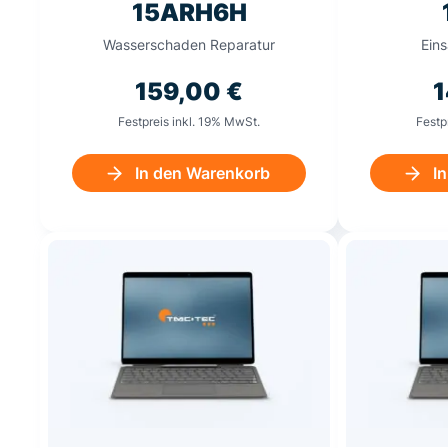
15ARH6H
Wasserschaden Reparatur
Ein
159,00
€
1
Festpreis inkl. 19% MwSt.
Festp
In den Warenkorb
I