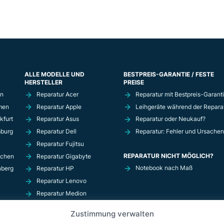
ALLE MODELLE UND
BESTPREIS-GARANTIE / FESTE
HERSTELLER
PREISE
in
Reparatur Acer
Reparatur mit Bestpreis-Garant
men
Reparatur Apple
Leihgeräte während der Repara
kfurt
Reparatur Asus
Reparatur oder Neukauf?
mburg
Reparatur Dell
Reparatur: Fehler und Ursachen
Reparatur Fujitsu
REPARATUR NICHT MÖGLICH?
nchen
Reparatur Gigabyte
Notebook nach Maß
nberg
Reparatur HP
Reparatur Lenovo
Reparatur Medion
Reparatur MSi
Zustimmung verwalten
Reparatur Razer