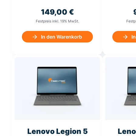
149,00
€
Festpreis inkl. 19% MwSt.
Festp
In den Warenkorb
I
Lenovo Legion 5
Leno