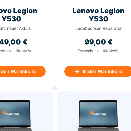
ovo Legion
Lenovo Legion
Y530
Y530
satz neuer Akkus
Ladebuchsen Reparatur
49,00
€
99,00
€
reis inkl. 19% MwSt.
Festpreis inkl. 19% MwSt.
n den Warenkorb
In den Warenkorb