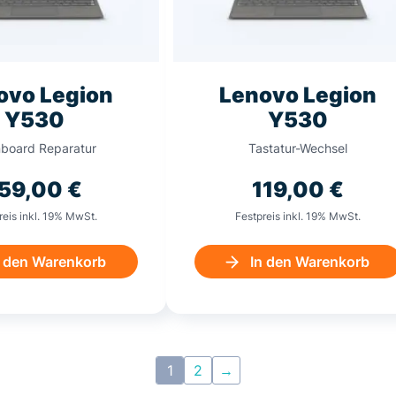
ovo Legion
Lenovo Legion
Y530
Y530
board Reparatur
Tastatur-Wechsel
159,00
€
119,00
€
reis inkl. 19% MwSt.
Festpreis inkl. 19% MwSt.
n den Warenkorb
In den Warenkorb
1
2
→