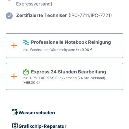
Expressversand)
Reparatur
Menge
Zertifizierte Techniker
(IPC-7711/IPC-7721)
Professionelle Notebook Reinigung
Inkl. Wechsel der Warmeleitpaste
(+
49,00
€
)
Express 24 Stunden Bearbeitung
Inkl. UPS-EXPRESS Rückversand (24 Std. Versand)
(+
69,00
€
)
Wasserschaden
Grafikchip-Reparatur