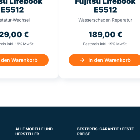
tsu Lifebook
Fujitsu Lifebook
E5512
E5512
statur-Wechsel
Wasserschaden Reparatur
129,00
€
189,00
€
reis inkl. 19% MwSt.
Festpreis inkl. 19% MwSt.
n den Warenkorb
In den Warenkorb
ALLE MODELLE UND
BESTPREIS-GARANTIE / FESTE
HERSTELLER
PREISE