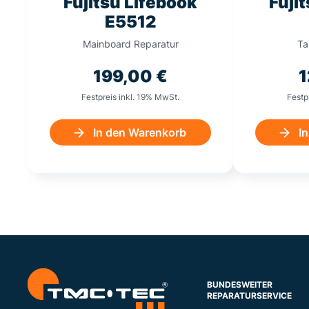
Fujitsu Lifebook
Fuji
E5512
Mainboard Reparatur
Ta
199,00
€
Festpreis inkl. 19% MwSt.
Festp
In den Warenkorb
I
BUNDESWEITER
REPARATURSERVICE