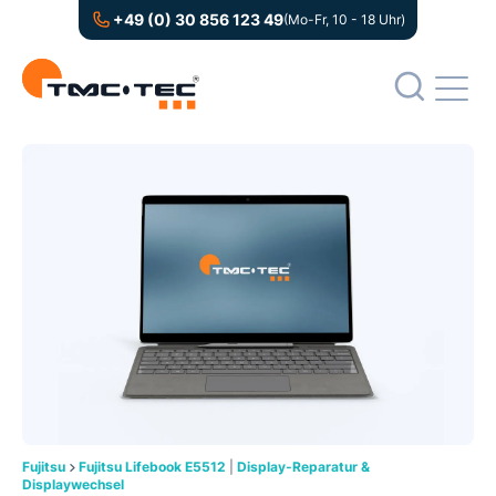
+49 (0) 30 856 123 49
(Mo-Fr, 10 - 18 Uhr)
Fujitsu
Fujitsu Lifebook E5512
|
Display-Reparatur &
Displaywechsel