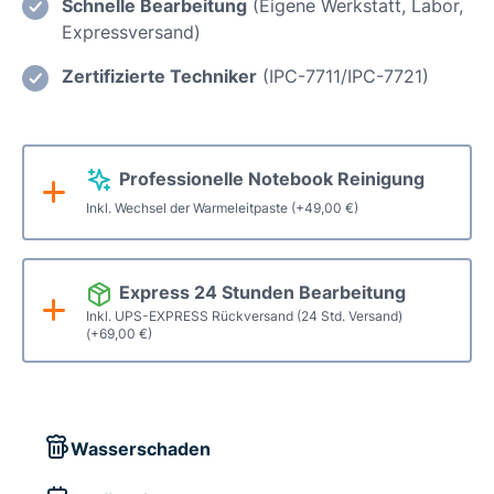
Schnelle Bearbeitung
(Eigene Werkstatt, Labor,
Displays
Expressversand)
/
Displaywechsel
Zertifizierte Techniker
(IPC-7711/IPC-7721)
IPS-
Full-
HD
Professionelle Notebook Reinigung
Menge
Inkl. Wechsel der Warmeleitpaste
(+
49,00
€
)
Express 24 Stunden Bearbeitung
Inkl. UPS-EXPRESS Rückversand (24 Std. Versand)
(+
69,00
€
)
Wasserschaden