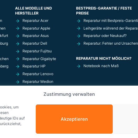
ALLE MODELLE UND
BESTPREIS-GARANTIE / FESTE
HERSTELLER
PREISE
in
Reparatur Acer
Reparatur mit Bestpreis-Garant
men
Reparatur Apple
Leihgeräte während der Repara
kfurt
Reparatur Asus
Reparatur oder Neukauf?
mburg
Reparatur Dell
Reparatur: Fehler und Ursachen
Reparatur Fujitsu
REPARATUR NICHT MÖGLICH?
nchen
Reparatur Gigabyte
Notebook nach Maß
nberg
Reparatur HP
Reparatur Lenovo
Reparatur Medion
Reparatur MSi
Zustimmung verwalten
Reparatur Razer
Reparatur Schenker
Cookies, um
iesen
eutige IDs auf
Akzeptieren
zurückziehst,
© Copyright 2026 Solda GmbH