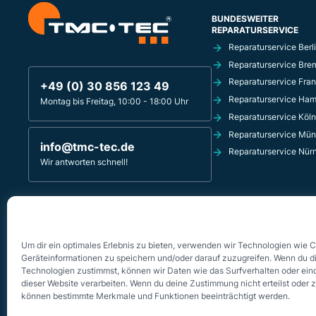
BUNDESWEITER
REPARATURSERVICE
Reparaturservice Berl
Reparaturservice Bre
Reparaturservice Fran
+49 (0) 30 856 123 49
Reparaturservice Ha
Montag bis Freitag, 10:00 - 18:00 Uhr
Reparaturservice Köln
Reparaturservice Mü
info@tmc-tec.de
Reparaturservice Nür
Wir antworten schnell!
TMC-TEC REPARATURSERVICE
Innsbrucker Platz 4
10827 Berlin - Schöneberg
Um dir ein optimales Erlebnis zu bieten, verwenden wir Technologien wie 
Geräteinformationen zu speichern und/oder darauf zuzugreifen. Wenn du d
Technologien zustimmst, können wir Daten wie das Surfverhalten oder eind
dieser Website verarbeiten. Wenn du deine Zustimmung nicht erteilst oder 
können bestimmte Merkmale und Funktionen beeinträchtigt werden.