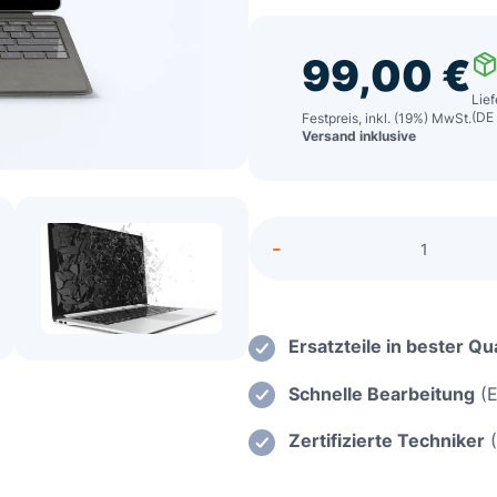
99,00
€
Lief
(DE
Festpreis, inkl. (19%) MwSt.
Versand inklusive
Alternative:
-
MSI
Stealth
15m
Einsatz
Ersatzteile in bester Qua
einer
Schnelle Bearbeitung
(E
neuen
Ladebu
Zertifizierte Techniker
(
Menge