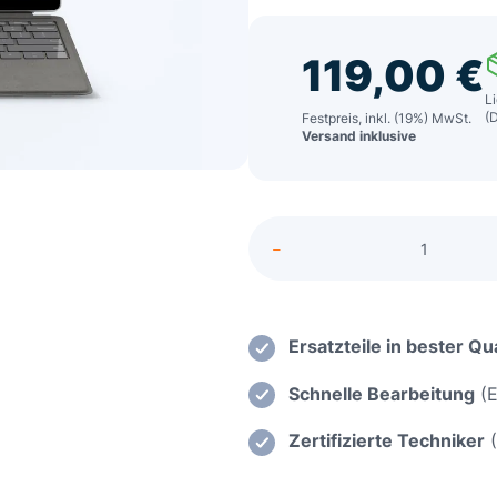
119,00
€
Li
(
Festpreis, inkl. (19%) MwSt.
Versand inklusive
Alternative:
-
Fujitsu
LifeBo
U9310
Einsatz
Ersatzteile in bester Qua
einer
Schnelle Bearbeitung
(E
neuen
Ladebu
Zertifizierte Techniker
(
Menge