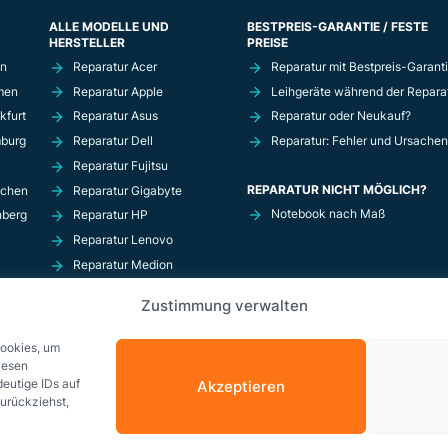
ALLE MODELLE UND
BESTPREIS-GARANTIE / FESTE
HERSTELLER
PREISE
in
Reparatur Acer
Reparatur mit Bestpreis-Garant
men
Reparatur Apple
Leihgeräte während der Repara
kfurt
Reparatur Asus
Reparatur oder Neukauf?
mburg
Reparatur Dell
Reparatur: Fehler und Ursachen
Reparatur Fujitsu
REPARATUR NICHT MÖGLICH?
nchen
Reparatur Gigabyte
Notebook nach Maß
nberg
Reparatur HP
Reparatur Lenovo
Reparatur Medion
Reparatur MSi
Zustimmung verwalten
Reparatur Razer
Reparatur Schenker
Cookies, um
iesen
eutige IDs auf
Akzeptieren
zurückziehst,
© Copyright 2026 Solda GmbH