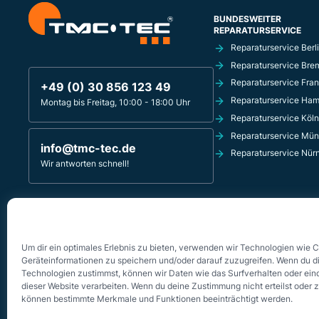
BUNDESWEITER
REPARATURSERVICE
Reparaturservice Berl
Reparaturservice Bre
Reparaturservice Fran
+49 (0) 30 856 123 49
Reparaturservice Ha
Montag bis Freitag, 10:00 - 18:00 Uhr
Reparaturservice Köln
Reparaturservice Mü
info@tmc-tec.de
Reparaturservice Nür
Wir antworten schnell!
TMC-TEC REPARATURSERVICE
Innsbrucker Platz 4
10827 Berlin - Schöneberg
Um dir ein optimales Erlebnis zu bieten, verwenden wir Technologien wie 
Geräteinformationen zu speichern und/oder darauf zuzugreifen. Wenn du d
Technologien zustimmst, können wir Daten wie das Surfverhalten oder eind
dieser Website verarbeiten. Wenn du deine Zustimmung nicht erteilst oder 
können bestimmte Merkmale und Funktionen beeinträchtigt werden.