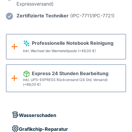
Expressversand)
Reparatur
Menge
Zertifizierte Techniker
(IPC-7711/IPC-7721)
Professionelle Notebook Reinigung
Inkl. Wechsel der Warmeleitpaste
(+
49,00
€
)
Express 24 Stunden Bearbeitung
Inkl. UPS-EXPRESS Rückversand (24 Std. Versand)
(+
69,00
€
)
Wasserschaden
Grafikchip-Reparatur