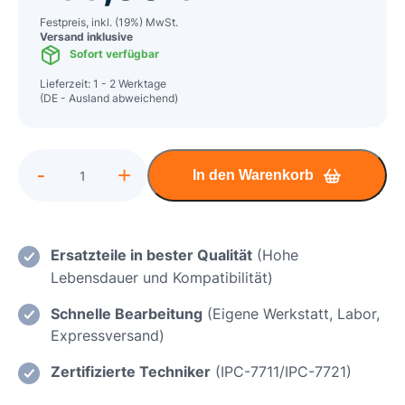
Festpreis, inkl. (19%) MwSt.
Versand inklusive
Sofort verfügbar
Lieferzeit: 1 - 2 Werktage
(DE - Ausland abweichend)
Alternative:
-
+
In den Warenkorb
HP
Envy
15
Einsatz
Ersatzteile in bester Qualität
(Hohe
eines
Lebensdauer und Kompatibilität)
neuen
Schnelle Bearbeitung
(Eigene Werkstatt, Labor,
Displays
Expressversand)
/
Displaywechsel
Zertifizierte Techniker
(IPC-7711/IPC-7721)
Menge