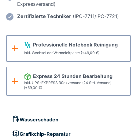
Expressversand)
Reparatur
Menge
Zertifizierte Techniker
(IPC-7711/IPC-7721)
Professionelle Notebook Reinigung
Inkl. Wechsel der Warmeleitpaste
(+
49,00
€
)
Express 24 Stunden Bearbeitung
Inkl. UPS-EXPRESS Rückversand (24 Std. Versand)
(+
69,00
€
)
Wasserschaden
Grafikchip-Reparatur