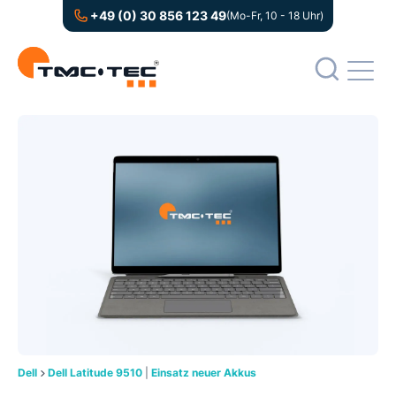
+49 (0) 30 856 123 49
(Mo-Fr, 10 - 18 Uhr)
Dell
Dell Latitude 9510
|
Einsatz neuer Akkus