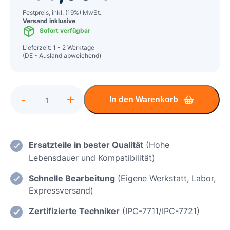
Festpreis, inkl. (19%) MwSt.
Versand inklusive
Sofort verfügbar
Lieferzeit: 1 - 2 Werktage
(DE - Ausland abweichend)
Alternative:
-
+
In den Warenkorb
Dell
Latitude
9510
Akkutausch,
Ersatzteile in bester Qualität
(Hohe
Einsatz
Lebensdauer und Kompatibilität)
einer
Schnelle Bearbeitung
(Eigene Werkstatt, Labor,
neuen
Expressversand)
Batterie
Menge
Zertifizierte Techniker
(IPC-7711/IPC-7721)