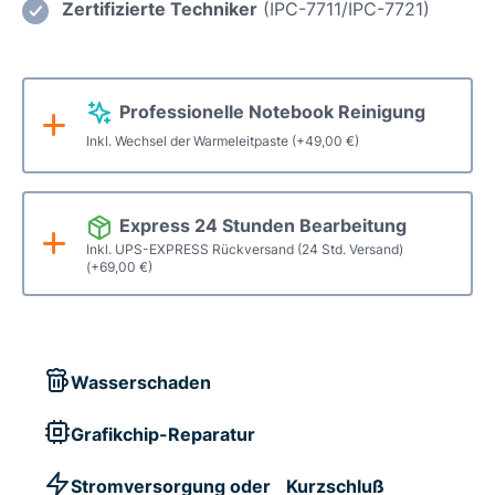
Reinigung
Zertifizierte Techniker
(IPC-7711/IPC-7721)
Menge
Professionelle Notebook Reinigung
Inkl. Wechsel der Warmeleitpaste
(+
49,00
€
)
Express 24 Stunden Bearbeitung
Inkl. UPS-EXPRESS Rückversand (24 Std. Versand)
(+
69,00
€
)
Wasserschaden
Grafikchip-Reparatur
Stromversorgung oder Kurzschluß