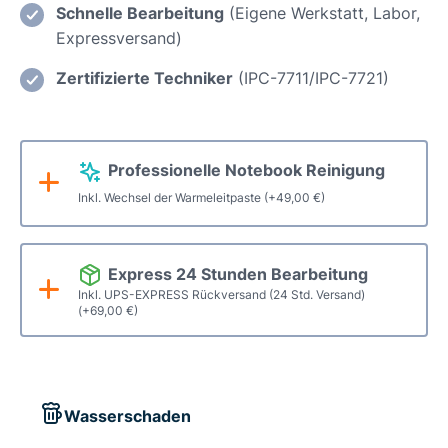
Schnelle Bearbeitung
(Eigene Werkstatt, Labor,
einer
Expressversand)
neuen
Batterie
Zertifizierte Techniker
(IPC-7711/IPC-7721)
Menge
Professionelle Notebook Reinigung
Inkl. Wechsel der Warmeleitpaste
(+
49,00
€
)
Express 24 Stunden Bearbeitung
Inkl. UPS-EXPRESS Rückversand (24 Std. Versand)
(+
69,00
€
)
Wasserschaden