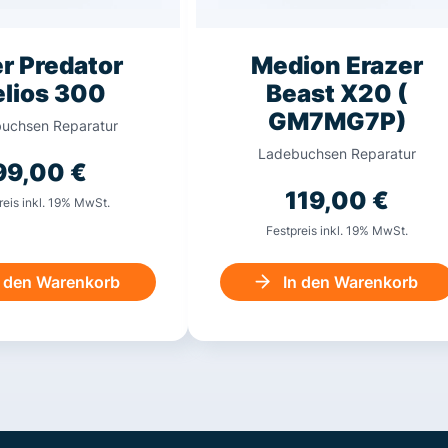
r Predator
Medion Erazer
lios 300
Beast X20 (
GM7MG7P)
uchsen Reparatur
Ladebuchsen Reparatur
99,00
€
119,00
€
reis inkl. 19% MwSt.
Festpreis inkl. 19% MwSt.
n den Warenkorb
In den Warenkorb