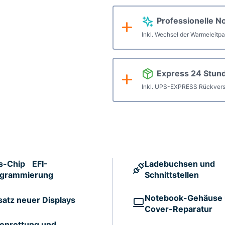
Menge
Professionelle N
Inkl. Wechsel der Warmeleitp
Express 24 Stun
Inkl. UPS-EXPRESS Rückvers
s-Chip EFI-
Ladebuchsen und
ogrammierung
Schnittstellen
Notebook-Gehäuse
satz neuer Displays
Cover-Reparatur
enrettung und