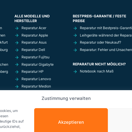
ALLE MODELLE UND
BESTPREIS-GARANTIE / FESTE
HERSTELLER
PREISE
in
Reparatur Acer
Reparatur mit Bestpreis-Garant
men
Reparatur Apple
Leihgeräte während der Repara
kfurt
Reparatur Asus
Reparatur oder Neukauf?
mburg
Reparatur Dell
Reparatur: Fehler und Ursachen
Reparatur Fujitsu
REPARATUR NICHT MÖGLICH?
nchen
Reparatur Gigabyte
Notebook nach Maß
nberg
Reparatur HP
Reparatur Lenovo
Reparatur Medion
Reparatur MSi
Zustimmung verwalten
Reparatur Razer
Reparatur Schenker
Cookies, um
iesen
eutige IDs auf
Akzeptieren
zurückziehst,