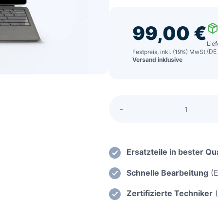
99,00
€
Lief
(DE
Festpreis, inkl. (19%) MwSt.
Versand inklusive
Alternative:
-
Acer
Aspire
7
-
Ersatzteile in bester Qua
A715
Schnelle Bearbeitung
(E
Einsatz
einer
Zertifizierte Techniker
(
neuen
Ladebu