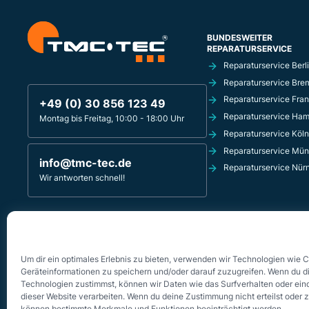
BUNDESWEITER
REPARATURSERVICE
Reparaturservice Berl
Reparaturservice Bre
Reparaturservice Fran
+49 (0) 30 856 123 49
Reparaturservice Ha
Montag bis Freitag, 10:00 - 18:00 Uhr
Reparaturservice Köln
Reparaturservice Mü
info@tmc-tec.de
Reparaturservice Nür
Wir antworten schnell!
TMC-TEC REPARATURSERVICE
Innsbrucker Platz 4
10827 Berlin - Schöneberg
Um dir ein optimales Erlebnis zu bieten, verwenden wir Technologien wie 
Geräteinformationen zu speichern und/oder darauf zuzugreifen. Wenn du d
Technologien zustimmst, können wir Daten wie das Surfverhalten oder eind
dieser Website verarbeiten. Wenn du deine Zustimmung nicht erteilst oder 
können bestimmte Merkmale und Funktionen beeinträchtigt werden.