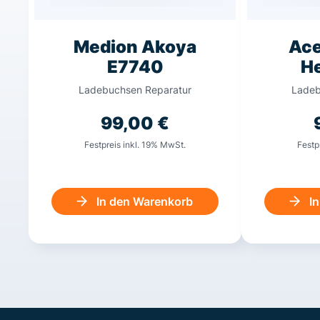
Medion Akoya
Ace
E7740
He
Ladebuchsen Reparatur
Ladeb
99,00
€
Festpreis inkl. 19% MwSt.
Festp
In den Warenkorb
I