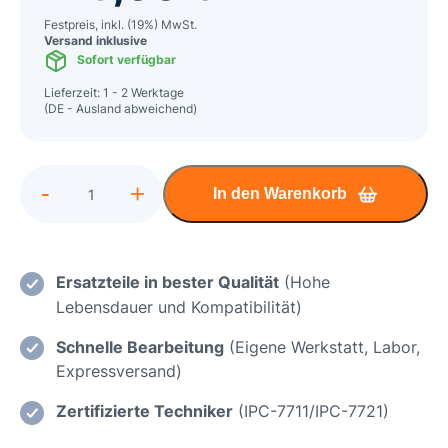
Festpreis, inkl. (19%) MwSt.
Versand inklusive
Sofort verfügbar
Lieferzeit: 1 - 2 Werktage
(DE - Ausland abweichend)
Alternative:
-
+
In den Warenkorb
Razer
Blade
15
(2020)
Ersatzteile in bester Qualität
(Hohe
Einsatz
Lebensdauer und Kompatibilität)
einer
Schnelle Bearbeitung
(Eigene Werkstatt, Labor,
neuen
Expressversand)
Ladebuchse
Menge
Zertifizierte Techniker
(IPC-7711/IPC-7721)