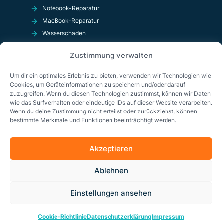
Notebook-Reparatur
MacBook-Reparatur
Wasserschaden
Kurzschluß
Zustimmung verwalten
OnlineShop
Um dir ein optimales Erlebnis zu bieten, verwenden wir Technologien wie
Cookies, um Geräteinformationen zu speichern und/oder darauf
zuzugreifen. Wenn du diesen Technologien zustimmst, können wir Daten
wie das Surfverhalten oder eindeutige IDs auf dieser Website verarbeiten.
Wenn du deine Zustimmung nicht erteilst oder zurückziehst, können
bestimmte Merkmale und Funktionen beeinträchtigt werden.
Akzeptieren
Impressum
Datenschutzerklärung
AGB
Ablehnen
Cookie-Richtlinie (EU)
Einstellungen ansehen
© Copyright 2026 Solda GmbH
Cookie-Richtlinie
Datenschutzerklärung
Impressum