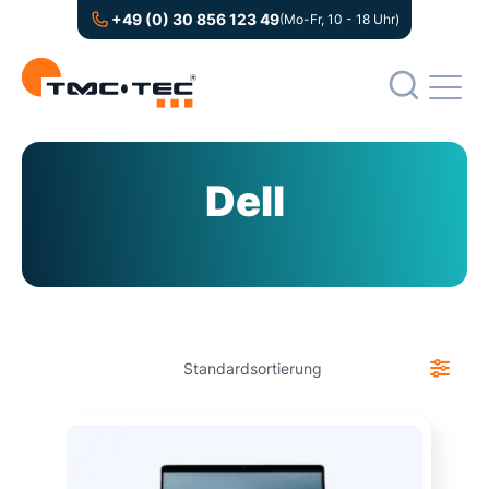
+49 (0) 30 856 123 49
(Mo-Fr, 10 - 18 Uhr)
Dell