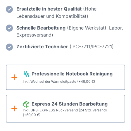
Beast
X20
Ersatzteile in bester Qualität
(Hohe
(GM7MG7P)
Lebensdauer und Kompatibilität)
Einsatz
Schnelle Bearbeitung
(Eigene Werkstatt, Labor,
eines
Expressversand)
neuen
Displays
Zertifizierte Techniker
(IPC-7711/IPC-7721)
/
Displaywechsel
2560
Professionelle Notebook Reinigung
x
1440
Inkl. Wechsel der Warmeleitpaste
(+
49,00
€
)
Pixel
(WSUXGA)
Menge
Express 24 Stunden Bearbeitung
Inkl. UPS-EXPRESS Rückversand (24 Std. Versand)
(+
69,00
€
)