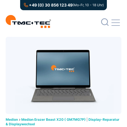
+49 (0) 30 856 123 49
(Mo-Fr, 10 - 18 Uhr)
Medion
Medion Erazer Beast X20 ( GM7MG7P)
|
Display-Reparatur
& Displaywechsel