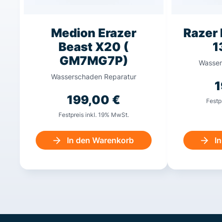
Medion Erazer
Razer 
Beast X20 (
1
GM7MG7P)
Wasser
Wasserschaden Reparatur
199,00
€
Festp
Festpreis inkl. 19% MwSt.
In den Warenkorb
I