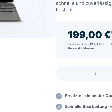
schnelle und zuverlässi
Kosten!
199,00
€
Festpreis, inkl. (19%) MwSt.
Versand inklusive
Alternative:
-
Gigaby
G5
Wasser
Repara
Ersatzteile in bester Qua
inkl.
Schnelle Bearbeitung
(E
Mainbo