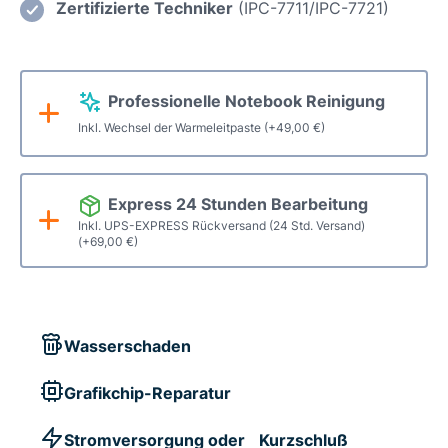
Menge
Zertifizierte Techniker
(IPC-7711/IPC-7721)
Professionelle Notebook Reinigung
Inkl. Wechsel der Warmeleitpaste
(+
49,00
€
)
Express 24 Stunden Bearbeitung
Inkl. UPS-EXPRESS Rückversand (24 Std. Versand)
(+
69,00
€
)
Wasserschaden
Grafikchip-Reparatur
Stromversorgung oder Kurzschluß