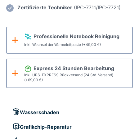
Displaywechsel
Zertifizierte Techniker
(IPC-7711/IPC-7721)
Menge
Professionelle Notebook Reinigung
Inkl. Wechsel der Warmeleitpaste
(+
49,00
€
)
Express 24 Stunden Bearbeitung
Inkl. UPS-EXPRESS Rückversand (24 Std. Versand)
(+
69,00
€
)
Wasserschaden
Grafikchip-Reparatur