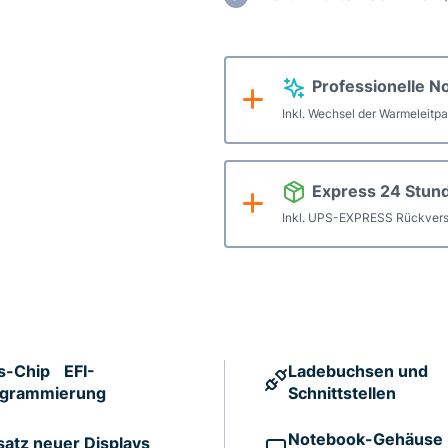
-
Baujah
2023
Professionelle N
Logicb
Inkl. Wechsel der Warmeleitp
Repara
Menge
Express 24 Stun
Inkl. UPS-EXPRESS Rückvers
s-Chip EFI-
Ladebuchsen und
ogrammierung
Schnittstellen
Notebook-Gehäuse
satz neuer Displays