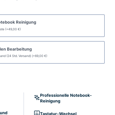
r
otebook Reinigung
oard
aste
(+
49,00
€
)
tur
den Bearbeitung
and (24 Std. Versand)
(+
69,00
€
)
Professionelle Notebook-
Reinigung
 und
Tastatur-Wechsel