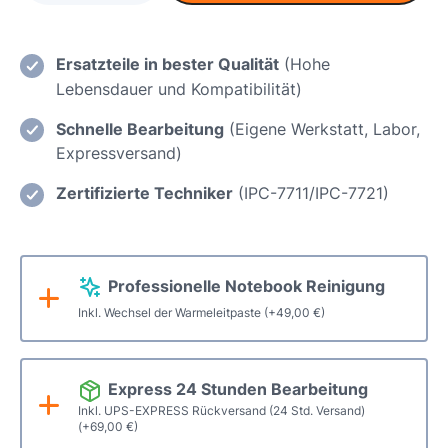
MacBook
Pro
14
Ersatzteile in bester Qualität
(Hohe
-
Lebensdauer und Kompatibilität)
A2442
Schnelle Bearbeitung
(Eigene Werkstatt, Labor,
-
Expressversand)
Baujahr
2023.
Zertifizierte Techniker
(IPC-7711/IPC-7721)
Einsatz
eines
neuen
Professionelle Notebook Reinigung
Displays
/
Inkl. Wechsel der Warmeleitpaste
(+
49,00
€
)
Displaywechsel
Menge
Express 24 Stunden Bearbeitung
Inkl. UPS-EXPRESS Rückversand (24 Std. Versand)
(+
69,00
€
)