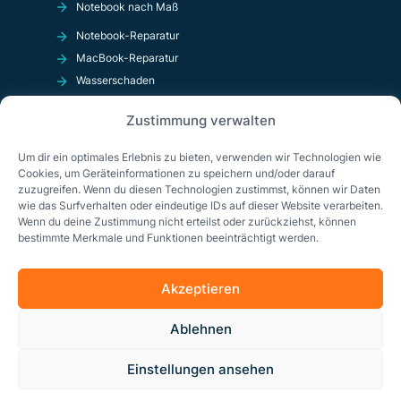
Notebook nach Maß
Notebook-Reparatur
MacBook-Reparatur
Wasserschaden
Kurzschluß
Zustimmung verwalten
OnlineShop
Um dir ein optimales Erlebnis zu bieten, verwenden wir Technologien wie
Cookies, um Geräteinformationen zu speichern und/oder darauf
zuzugreifen. Wenn du diesen Technologien zustimmst, können wir Daten
wie das Surfverhalten oder eindeutige IDs auf dieser Website verarbeiten.
Wenn du deine Zustimmung nicht erteilst oder zurückziehst, können
bestimmte Merkmale und Funktionen beeinträchtigt werden.
Akzeptieren
Impressum
Datenschutzerklärung
AGB
Ablehnen
Cookie-Richtlinie (EU)
Einstellungen ansehen
© Copyright 2026 Solda GmbH