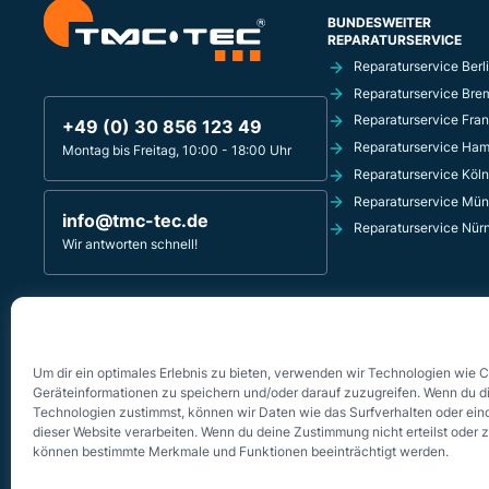
BUNDESWEITER
REPARATURSERVICE
Reparaturservice Berl
Reparaturservice Bre
Reparaturservice Fran
+49 (0) 30 856 123 49
Reparaturservice Ha
Montag bis Freitag, 10:00 - 18:00 Uhr
Reparaturservice Köln
Reparaturservice Mü
info@tmc-tec.de
Reparaturservice Nür
Wir antworten schnell!
TMC-TEC REPARATURSERVICE
Innsbrucker Platz 4
10827 Berlin - Schöneberg
Um dir ein optimales Erlebnis zu bieten, verwenden wir Technologien wie 
Geräteinformationen zu speichern und/oder darauf zuzugreifen. Wenn du d
Technologien zustimmst, können wir Daten wie das Surfverhalten oder eind
dieser Website verarbeiten. Wenn du deine Zustimmung nicht erteilst oder 
können bestimmte Merkmale und Funktionen beeinträchtigt werden.