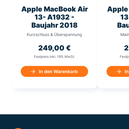
Apple MacBook Air
Apple
13- A1932 -
13
Baujahr 2018
Bau
Kurzschluss & Überspannung
Main
249,00
€
2
Festpreis inkl. 19% MwSt.
Festp
In den Warenkorb
I