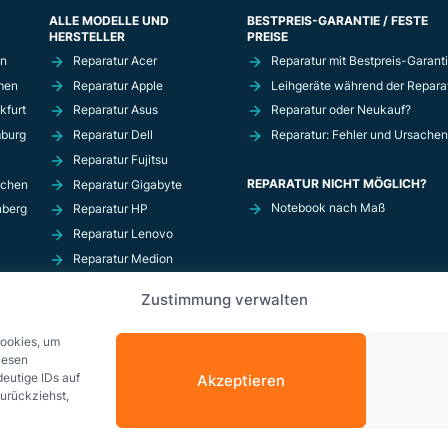
ALLE MODELLE UND
BESTPREIS-GARANTIE / FESTE
HERSTELLER
PREISE
in
Reparatur Acer
Reparatur mit Bestpreis-Garant
men
Reparatur Apple
Leihgeräte während der Repara
kfurt
Reparatur Asus
Reparatur oder Neukauf?
mburg
Reparatur Dell
Reparatur: Fehler und Ursachen
Reparatur Fujitsu
REPARATUR NICHT MÖGLICH?
nchen
Reparatur Gigabyte
Notebook nach Maß
nberg
Reparatur HP
Reparatur Lenovo
Reparatur Medion
Reparatur MSi
Zustimmung verwalten
Reparatur Razer
Reparatur Schenker
Cookies, um
iesen
eutige IDs auf
Akzeptieren
zurückziehst,
© Copyright 2026 Solda GmbH