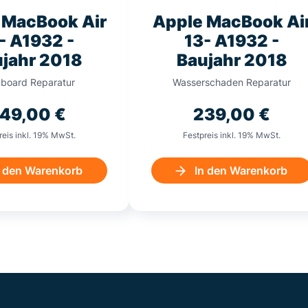
 MacBook Air
Apple MacBook Ai
- A1932 -
13- A1932 -
jahr 2018
Baujahr 2018
board Reparatur
Wasserschaden Reparatur
49,00
€
239,00
€
reis inkl. 19% MwSt.
Festpreis inkl. 19% MwSt.
n den Warenkorb
In den Warenkorb