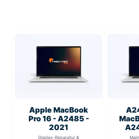
Apple MacBook
A2
Pro 16 - A2485 -
MacB
2021
A24
Display-Reparatur &
Main