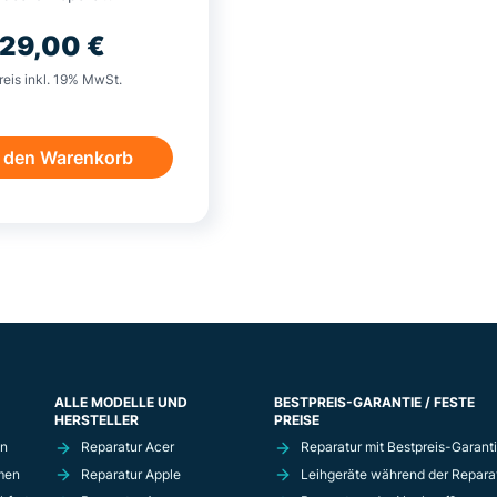
29,00
€
reis inkl. 19% MwSt.
n den Warenkorb
ALLE MODELLE UND
BESTPREIS-GARANTIE / FESTE
HERSTELLER
PREISE
in
Reparatur Acer
Reparatur mit Bestpreis-Garant
men
Reparatur Apple
Leihgeräte während der Repara