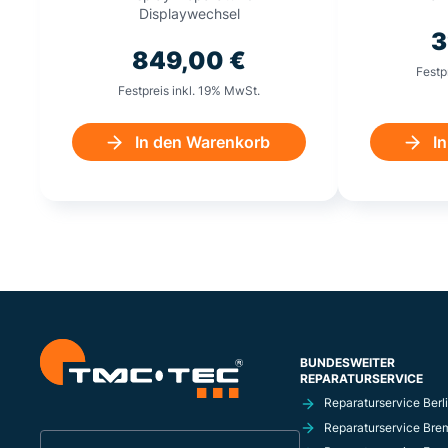
Displaywechsel
3
849,00
€
Festp
Festpreis inkl. 19% MwSt.
In den Warenkorb
I
BUNDESWEITER
REPARATURSERVICE
Reparaturservice Berl
Reparaturservice Bre